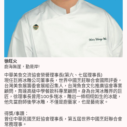
徐旺火
廚海無崖，勤是岸!
中華美食交流協會榮譽理事長(第六、七屆理事長)
現任巨將冰雕公司董事長，世界中國烹飪聯合會國際評委，
台灣美食展籌委會展組召集人，台灣魚食文化推廣協會專業
顧問，育達高級中學餐飲科專業顧問。身為台灣冰雕界的巨
匠，徐理事長曾用100多塊冰，雕出一條栩栩如生的冰龍，
他先當廚師後學冰雕，不僅是廚藝家，也是藝術家。
得獎/事蹟：
曾任中華民國烹飪協會理事長，第五屆世界中國烹飪聯合會
常務理事。