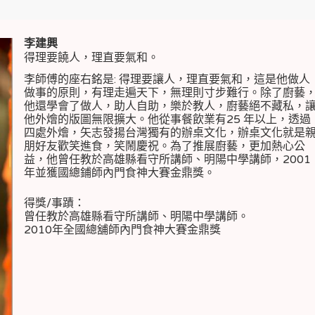
李建興
得理要饒人，理直要氣和。
李師傅的座右銘是: 得理要讓人，理直要氣和，這是他做人
做事的原則，有理走遍天下，無理則寸步難行。除了廚藝
他還學會了做人，助人自助，樂於教人，廚藝絕不藏私，
他外燴的版圖無限擴大。他從事餐飲業有25 年以上，透過
四處外燴，矢志發揚台灣獨有的辦桌文化，辦桌文化就是
朋好友歡笑進食，笑鬧慶祝。為了推展廚藝，更加熱心公
益，他曾任教於高雄縣看守所講師、明陽中學講師，2001
年並獲國總鋪師內門食神大賽金鼎獎。
得獎/事蹟：
曾任教於高雄縣看守所講師、明陽中學講師。
2010年全國總舖師內門食神大賽金鼎獎