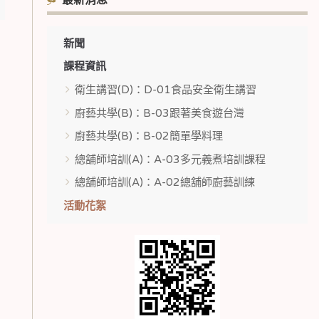
最新消息
新聞
課程資訊
衛生講習(D)：D-01食品安全衛生講習
廚藝共學(B)：B-03跟著美食遊台灣
廚藝共學(B)：B-02簡單學料理
總舖師培訓(A)：A-03多元義煮培訓課程
總舖師培訓(A)：A-02總舖師廚藝訓練
活動花絮