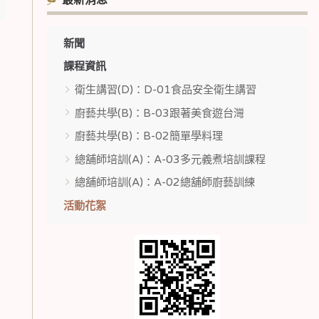
最新消息
新聞
課程資訊
衛生講習(D)：D-01食品安全衛生講習
廚藝共學(B)：B-03跟著美食遊台灣
廚藝共學(B)：B-02簡單學料理
總舖師培訓(A)：A-03多元義煮培訓課程
總舖師培訓(A)：A-02總舖師廚藝訓練
活動花絮