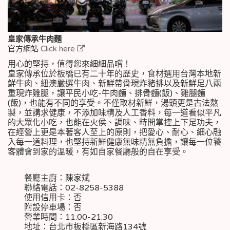
皇家傳承牛肉麵
官方網站
Click here
用心的堅持，值得您來細細品嚐！
皇家傳承位於板橋已有二十年的歷史，食材選用台灣本地新
鮮牛肉、紐澳嚴選牛肉、新鮮帶骨現炸豬排以及新鮮足八兩
重現炸雞腿，讓平民小吃-牛肉麵、排骨麵(飯)、雞腿麵
(飯)，也能有不同的享受。不僅取材新鮮，湯頭更是古法熬
製，並講求健康，不添加味精及人工香料，每一道看似平凡
的大眾化小吃，也能在火侯、調味、時間掌控上下足功夫，
在經營上更是本著客人至上的原則，把愛心、耐心、細心融
入每一道料理，也堅持新鮮健康無味精無負擔，讓每一位饕
客體會到家的溫暖，有如自家餐廳般的自在享受。
餐廳主廚：陳家斌
聯絡電話：02-8258-5388
使用信用卡：否
附設停車場：否
營業時間：11:00-21:30
地址：台北市板橋區新海路134號