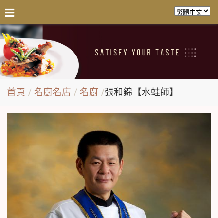
首頁
名廚名店
名廚
張和錦【水蛙師】