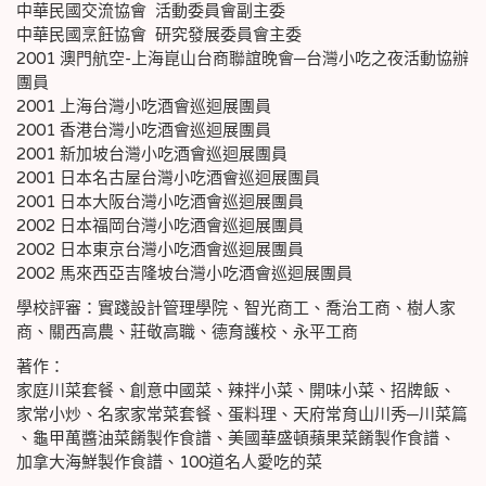
中華民國交流協會 活動委員會副主委
中華民國烹飪協會 研究發展委員會主委
2001 澳門航空-上海崑山台商聯誼晚會─台灣小吃之夜活動協辦
團員
2001 上海台灣小吃酒會巡迴展團員
2001 香港台灣小吃酒會巡迴展團員
2001 新加坡台灣小吃酒會巡迴展團員
2001 日本名古屋台灣小吃酒會巡迴展團員
2001 日本大阪台灣小吃酒會巡迴展團員
2002 日本福岡台灣小吃酒會巡迴展團員
2002 日本東京台灣小吃酒會巡迴展團員
2002 馬來西亞吉隆坡台灣小吃酒會巡迴展團員
學校評審：實踐設計管理學院、智光商工、喬治工商、樹人家
商、關西高農、莊敬高職、德育護校、永平工商
著作：
家庭川菜套餐、創意中國菜、辣拌小菜、開味小菜、招牌飯、
家常小炒、名家家常菜套餐、蛋料理、天府常育山川秀─川菜篇
、龜甲萬醬油菜餚製作食譜、美國華盛頓蘋果菜餚製作食譜、
加拿大海鮮製作食譜、100道名人愛吃的菜