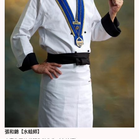
張和錦【水蛙師】