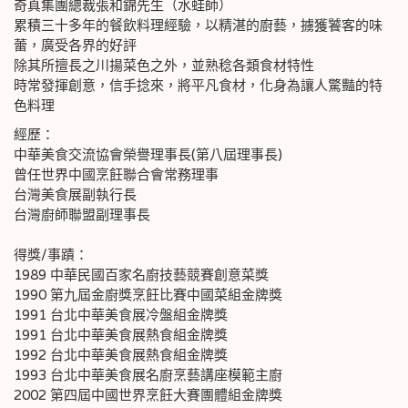
奇真集團總裁張和錦先生（水蛙師）
累積三十多年的餐飲料理經驗，以精湛的廚藝，擄獲饕客的味
蕾，廣受各界的好評
除其所擅長之川揚菜色之外，並熟稔各類食材特性
時常發揮創意，信手捻來，將平凡食材，化身為讓人驚豔的特
色料理
經歷：
中華美食交流協會榮譽理事長(第八屆理事長)
曾任世界中國烹飪聯合會常務理事
台灣美食展副執行長
台灣廚師聯盟副理事長
得獎/事蹟：
1989 中華民國百家名廚技藝競賽創意菜獎
1990 第九屆金廚獎烹飪比賽中國菜組金牌獎
1991 台北中華美食展冷盤組金牌獎
1991 台北中華美食展熱食組金牌獎
1992 台北中華美食展熱食組金牌獎
1993 台北中華美食展名廚烹藝講座模範主廚
2002 第四屆中國世界烹飪大賽團體組金牌獎