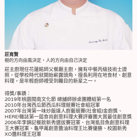
莊育賢
樹的方向由風決定，人的方向由自己決定
莊主廚現任花蓮銘師父餐廳主廚，擁有中餐丙級技術士證
照，從學校時代就開始嶄露頭角，擅長利用在地食材、創意
料理，是年輕廚師裡受到矚目的新星之一。
得獎/事蹟：
2019年桃園閩南文化節 總舖師辦桌團體組第一名
2010年台灣西瓜節西瓜料理競賽社會組冠軍
2007年台灣第一味炒飯達人廚藝競賽(社會組)金廚獎、
HERE!雜誌第一屆食尚創意料理大賽評審團大賞最佳創意獎
2006年李錦記餐飲新秀選拔賽冠軍、台灣虱目魚創意料理
王大賽冠軍、龜甲萬創意醬油料理王比賽優勝、校園新秀
XO醬料理王冠軍