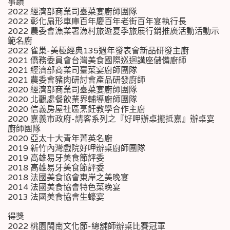
事蹟
2022 經濟部商業司臺菜宴廚師團隊
2022 彰化扇形車庫百年慶百年老街百年宴執行長
2022 農委會漁業署漁村旅遊夏季旅展行銷推廣活動活動示
範名廚
2022 雀巢-美極經典135週年發表會新品研發主廚
2021 僑務委員會台灣美食國際巡迴講座儲備廚師
2021 經濟部商業司臺菜宴廚師團隊
2021 農委會豬肉研討會產品研發廚師
2020 經濟部商業司臺菜宴廚師團隊
2020 北觀處餐飲業界輔導廚師團隊
2020 信義房屋社區烹飪教學合作主廚
2020 嘉義市政府-請客系列之『好呷辦桌攏抵嘉』辦桌宴
廚師團隊
2020 亞太十大青年菁英名廚
2019 新竹內灣戲院好呷辦桌廚師團隊
2019 高雄易牙美食節評委
2018 高雄易牙美食節評委
2018 法國美食協會東岸之美晚宴
2014 法國美食協會特色菜晚宴
2013 法國美食協會生蠔宴
得獎
2022 桃園閩南文化節-總舖師辦桌比賽冠軍