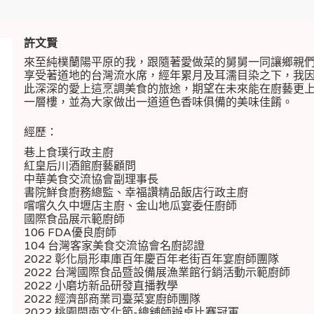
許文賢
來至純樸蘭陽平原的我，跟隨著愛做菜的舅舅一同讓鄉親
享受著道地的台灣流水席，經年累月及耳濡目染之下，我
此深深的愛上這烹調美食的旅途，期望在未來能在廚藝更
一層樓，並為大家做出一道道色香味俱備的美味佳餚。
經歷：
巷上食璞行政主廚
紅皇后川酒館廚藝顧問
中華美食交流協會副理事長
書院鮮食廚務總監、幸福讚精品飯店行政主廚
嚐嚐久久中壢店主廚、金山地瓜宴委任廚師
國際食品展示範廚師
106 FDA優良廚師
104 台灣客家美食交流協會名廚認證
2022 彰化扇形車庫百年慶百年老街百年宴廚師團隊
2022 台灣國際食品暨設備展漁業館行銷活動示範廚師
2022 小磨坊新品研發直播教學
2022 經濟部商業司臺菜宴廚師團隊
2022 桃園閩南文化節-總舖師辦桌比賽冠軍