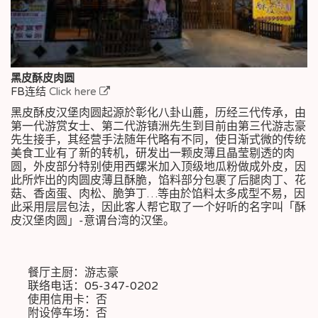
黑皮酥皮肉圆
FB连结
Click here
黑皮酥皮汉堡肉圆起源於彰化八卦山蔍，历经三代传承，由
第一代游赏女士、第二代游镇洲先生到目前由第三代游志豪
先生接手，其经营手法随年代略有不同，使日渐式微的传统
美食工业有了新的转机，研发出一颗皮薄且晶莹剔透的肉
圆，外皮部分特别使用西螺米加入顶级地瓜粉做成外皮，因
此所炸出的肉圆皮薄且酥脆，馅料部分包裹了后腿肉丁、花
菇、香卤蛋、肉松、脆笋丁…等由於馅料太多成型不易，因
此采用层层包法，因此客人帮它取了一个好听的名字叫「酥
皮汉堡肉圆」-意谓台湾的汉堡。
餐厅主厨：游志豪
联络电话：05-347-0202
使用信用卡：否
附设停车场：否