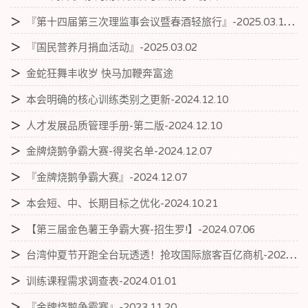
＞
『第十四届第三次理监事会议暨春酒轻旅行』-2025.03.10-11
＞
『国民营养月捐血活动』-2025.03.02
＞
金蛇狂舞丰收岁 快马加鞭奔富途
＞
本会明确的核心训练类别之更新-2024.12.10
＞
人才发展品质管理手册-第二版-2024.12.10
＞
金牌烧鹅争霸大赛-得奖名单-2024.12.07
＞
『金牌烧鹅争霸大赛』-2024.12.07
＞
本会短、中、长期目标之优化-2024.10.21
＞
【第三届金色薯王争霸大赛-招生罗!】-2024.07.06
＞
台湾仲夏节开跑全台玩透透！抢攻国际旅客百亿商机-2024.05.15
＞
训练课程需求调查表-2024.01.01
＞
『金牌烧鹅争霸赛』-2023.11.20