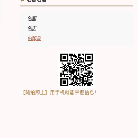
名厨名店
名厨
名店
出版品
【随拍即上】用手机就能掌握信息！