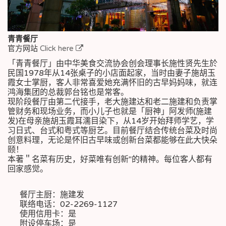
青青餐厅
官方网站
Click here
「青青餐厅」由中华美食交流协会创会理事长施性贤先生於
民国1978年从14张桌子的小店面起家，当时由妻子施胡玉
霞女士掌厨，客人非常喜爱她充满怀旧的古早妈妈味，就连
鸿海集团的总裁郭台铭也是常客。
现阶段餐厅由第二代接手，老大施建达和老二施建和负责掌
管财务和现场业务，而小儿子也就是「厨神」阿发师(施建
发)在母亲施胡玉霞耳濡目染下，从14岁开始拜师学艺，学
习日式、台式和粤式等厨艺。目前餐厅结合传统台菜及时尚
创意料理，无论是怀旧古早味或创新台菜都能够在此大快朵
颐！
本著＂名菜有历史，好菜唯有创新″的精神。每位客人都有
回家感觉。
餐厅主厨：施建发
联络电话：02-2269-1127
使用信用卡：是
附设停车场：是