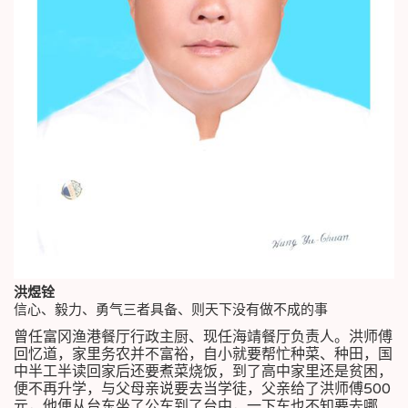
洪煜铨
信心、毅力、勇气三者具备、则天下没有做不成的事
曾任富冈渔港餐厅行政主厨、现任海靖餐厅负责人。洪师傅
回忆道，家里务农并不富裕，自小就要帮忙种菜、种田，国
中半工半读回家后还要煮菜烧饭，到了高中家里还是贫困，
便不再升学，与父母亲说要去当学徒，父亲给了洪师傅500
元，他便从台东坐了公车到了台中，一下车也不知要去哪