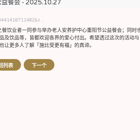
餐会 - 2025.10.27
4441418711482&t ...
地之餐饮业者一同参与举办老人安养护中心重阳节公益餐会；同时
品及饮品等，皆都欢迎各界的爱心付出。希望透过这次的活动与
也让更多人了解「施比受更有福」的真谛。
回列表
下一个