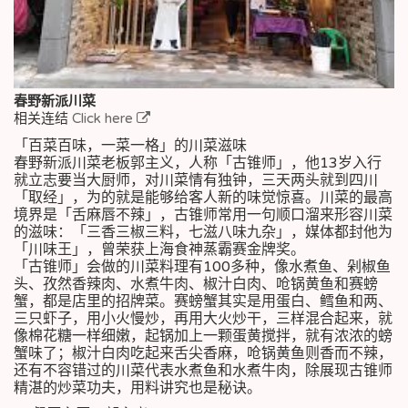
春野新派川菜
相关连结
Click here
「百菜百味，一菜一格」的川菜滋味
春野新派川菜老板郭主义，人称「古锥师」，他13岁入行
就立志要当大厨师，对川菜情有独钟，三天两头就到四川
「取经」，为的就是能够给客人新的味觉惊喜。川菜的最高
境界是「舌麻唇不辣」，古锥师常用一句顺口溜来形容川菜
的滋味：「三香三椒三料，七滋八味九杂」，媒体都封他为
「川味王」，曾荣获上海食神蒸霸赛金牌奖。
「古锥师」会做的川菜料理有100多种，像水煮鱼、剁椒鱼
头、孜然香辣肉、水煮牛肉、椒汁白肉、呛锅黄鱼和赛螃
蟹，都是店里的招牌菜。赛螃蟹其实是用蛋白、鳕鱼和两、
三只虾子，用小火慢炒，再用大火炒干，三样混合起来，就
像棉花糖一样细嫩，起锅加上一颗蛋黄搅拌，就有浓浓的螃
蟹味了；椒汁白肉吃起来舌尖香麻，呛锅黄鱼则香而不辣，
还有不容错过的川菜代表水煮鱼和水煮牛肉，除展现古锥师
精湛的炒菜功夫，用料讲究也是秘诀。